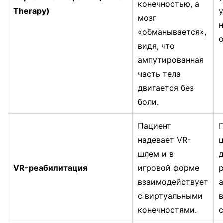
конечностью, а
Therapy)
мозг
«обманывается»,
видя, что
ампутированная
часть тела
двигается без
боли.
Пациент
надевает VR-
шлем и в
д
VR-реабилитация
игровой форме
р
взаимодействует
с виртуальными
конечностями.
с