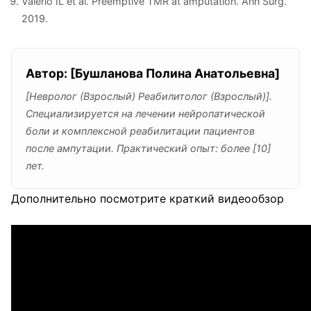
Valerio IL et al. Preemptive TMR at amputation. Ann Surg.
2019.
Автор: [Бушланова Полина Анатольевна]
[Невролог (Взрослый) Реабилитолог (Взрослый)].
Специализируется на лечении нейропатической
боли и комплексной реабилитации пациентов
после ампутации. Практический опыт: более [10]
лет.
Дополнительно посмотрите краткий видеообзор