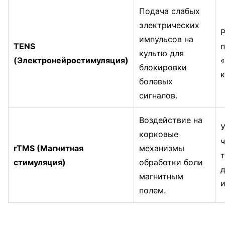
Подача слабых
электрических
Р
импульсов на
TENS
культю для
(Электронейростимуляция)
блокировки
к
болевых
сигналов.
Воздействие на
У
корковые
ч
rTMS (Магнитная
механизмы
стимуляция)
обработки боли
магнитным
и
полем.