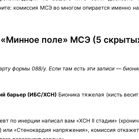
ните: комиссия МСЭ во многом опирается именно на
 «Минное поле» МСЭ (5 скрыты
арту формы 088/у. Если там есть эти записи — биони
кий барьер (ИБС/ХСН)
Бионика тяжелая (кисть весит
евт по инерции написал вам «ХСН II стадии» (хрони
) или «Стенокардия напряжения», комиссия откажет