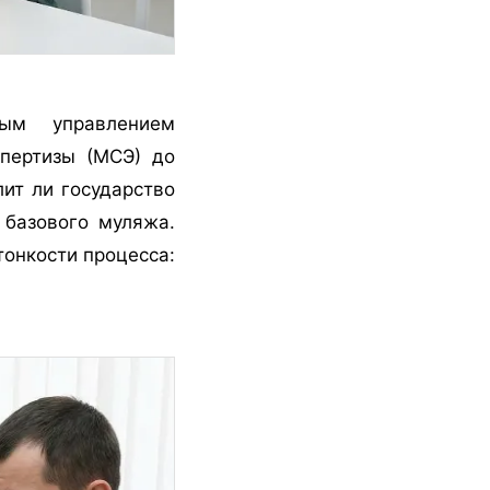
ным управлением
спертизы (МСЭ) до
лит ли государство
 базового муляжа.
тонкости процесса: