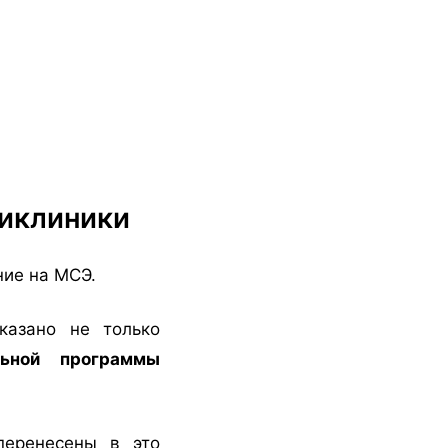
ликлиники
ие на МСЭ.
казано не только
льной программы
перенесены в это