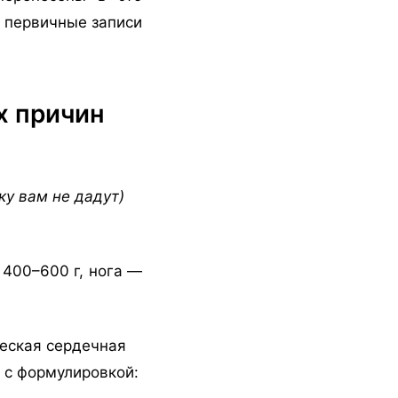
 первичные записи
х причин
ку вам не дадут)
 400–600 г, нога —
ческая сердечная
 с формулировкой: