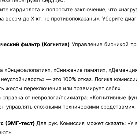
теза перегрузит сердце».
те кардиолога и попросите заключение, что «нагруз
а весом до Х кг, не противопоказаны». Уберите ди
ический фильтр (Когнитив)
Управление бионикой тр
а «Энцефалопатия», «Снижение памяти», «Деменция
неустойчивость» — это 100% отказ. Логика комиссии
ь жесты переключения или травмирует себя».
справка от невролога/психиатра: «Когнитивные фу
ен управлять сложными техническими средствами».
с (ЭМГ-тест)
Для рук. Комиссия может сказать: «У
ают».