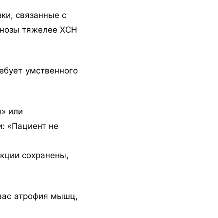
ки, связанные с
агнозы тяжелее ХСН
ебует умственного
» или
: «Пациент не
нкции сохранены,
 вас атрофия мышц,