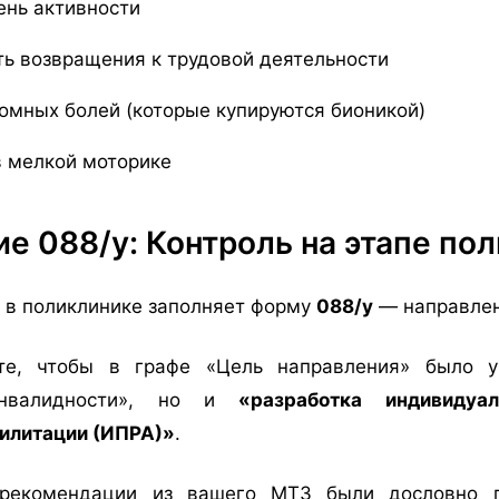
ень активности
ь возвращения к трудовой деятельности
омных болей (которые купируются бионикой)
в мелкой моторике
е 088/у: Контроль на этапе по
 в поликлинике заполняет форму
088/у
— направлен
е, чтобы в графе «Цель направления» было у
инвалидности», но и
«разработка индивидуа
билитации (ИПРА)»
.
 рекомендации из вашего МТЗ были дословно 