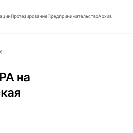
вации
Протезирование
Предпринимательство
Архив
26
РА на
ская