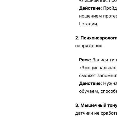
«Лишний вес про
Действие:
Пройди
ношением протез
I стадии.
2. Психоневролог
напряжения.
Риск:
Записи тип
«Эмоциональная 
сможет запомнит
Действие:
Нужна 
обучаем, способ
3. Мышечный тону
датчики не сработ