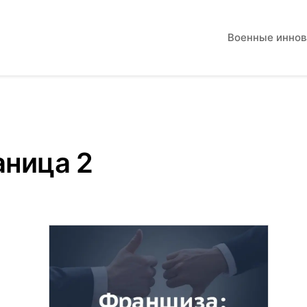
Военные инно
аница 2