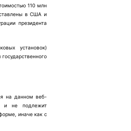
тоимостью 110 млн
ставлены в США и
урации президента
овых установок)
я государственного
я на данном веб-
ия и не подлежит
орме, иначе как с