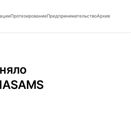
вации
Протезирование
Предпринимательство
Архив
иняло
 NASAMS