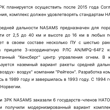
РК планируется осуществить после 2015 года Сог
ния, комплекс должен удовлетворять стандартам Н
редней дальности NASAMS предназначен для пор
ти от 2,5 до 40 км и высоте до 16 км в любых п
т в своем составе несколько ПУ с шестью рак
а прицепе 3-координатную РЛС AN/MPQ-64F2 к
отанный "Кенсберг" центр управления огнем. В 
зуется наземный вариант ракеты средней дальн
оздух- воздух" компании "Рейтеон". Разработка к
сь в 1989 году и завершилась в 1993 году. С 1994 
 Норвегии.
и ЗРК NASAMS заказали 6 государств-членов НАТО
и получили модернизированный вариант компле