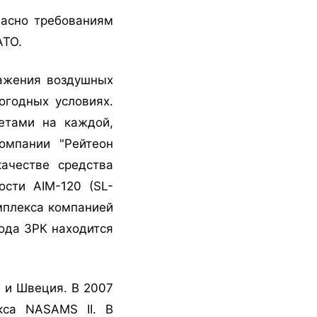
ласно требованиям
АТО.
ажения воздушных
огодных условиях.
етами на каждой,
омпании "Рейтеон
качестве средства
ости AIM-120 (SL-
омплекса компанией
года ЗРК находится
 и Швеция. В 2007
кса NASAMS II. В