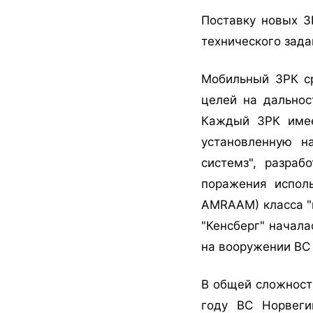
Поставку новых З
технического зада
Мобильный ЗРК с
целей на дальнос
Каждый ЗРК имее
установленную н
системз", разраб
поражения исполь
AMRAAM) класса "в
"Кенсберг" начала
на вооружении ВС
В общей сложност
году ВС Норвеги