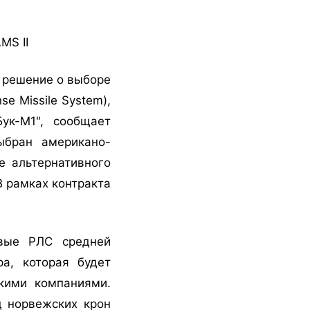
MS II
 решение о выборе
e Missile System),
ук-М1", сообщает
ыбран американо-
е альтернативного
В рамках контракта
овые РЛС средней
а, которая будет
кими компаниями.
д норвежских крон