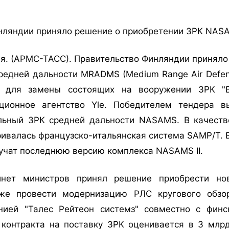
нляндии приняло решение о приобретении ЗРК NASA
я. (АРМС-ТАСС). Правительство Финляндии приняло
едней дальности MRADMS (Medium Range Air Defens
о для замены состоящих на вооружении ЗРК "Б
ционное агентство Yle. Победителем тендера в
ьный ЗРК средней дальности NASAMS. В качеств
ивалась французско-итальянская система SAMP/T. 
учат последнюю версию комплекса NASAMS II.
инет министров принял решение приобрести н
кже провести модернизацию РЛС кругового обзор
нией "Талес Рейтеон системз" совместно с финс
контракта на поставку ЗРК оценивается в 3 млр