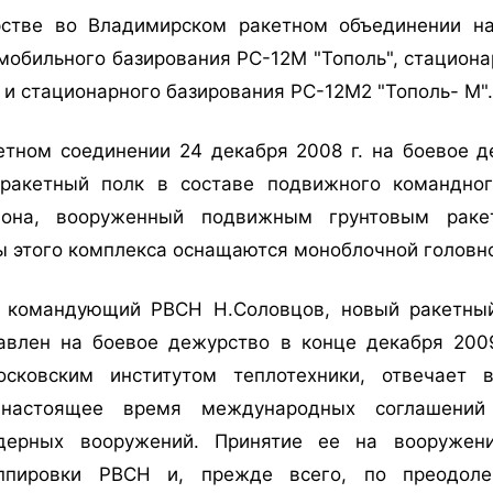
стве во Владимирском ракетном объединении на
мобильного базирования РС-12М "Тополь", стациона
 и стационарного базирования РС-12М2 "Тополь- М".
етном соединении 24 декабря 2008 г. на боевое д
 ракетный полк в составе подвижного командног
иона, вооруженный подвижным грунтовым раке
ы этого комплекса оснащаются моноблочной головн
л командующий РВСН Н.Соловцов, новый ракетны
авлен на боевое дежурство в конце декабря 2009
осковским институтом теплотехники, отвечает 
настоящее время международных соглашений
ядерных вооружений. Принятие ее на вооружен
уппировки РВСН и, прежде всего, по преодол