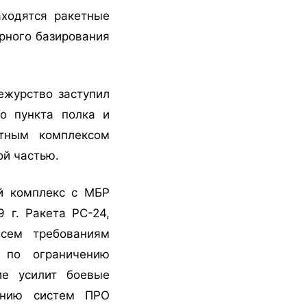
ходятся ракетные
рного базирования
ежурство заступил
о пункта полка и
тным комплексом
ой частью.
й комплекс с МБР
 г. Ракета РС-24,
всем требованиям
 по ограничению
ие усилит боевые
ению систем ПРО