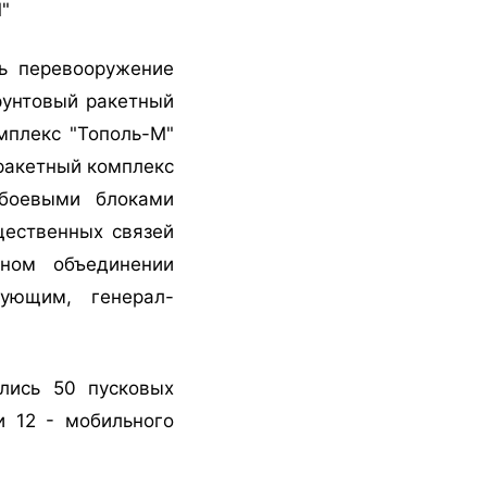
"
ть перевооружение
рунтовый ракетный
мплекс "Тополь-М"
 ракетный комплекс
боевыми блоками
щественных связей
ном объединении
ующим, генерал-
лись 50 пусковых
и 12 - мобильного