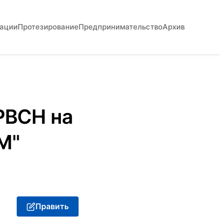
вации
Протезирование
Предпринимательство
Архив
 РВСН на
М"
Править