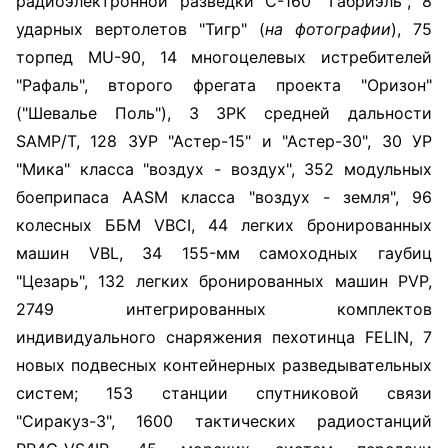
радиоэлектронной разведки C-160 "Габриэль", 8
ударных вертолетов "Тигр" (
на фотографии
), 75
торпед MU-90, 14 многоцелевых истребителей
"Рафаль", второго фрегата проекта "Оризон"
("Шевалье Поль"), 3 ЗРК средней дальности
SAMP/T, 128 ЗУР "Астер-15" и "Астер-30", 30 УР
"Мика" класса "воздух - воздух", 352 модульных
боеприпаса AASM класса "воздух - земля", 96
колесных ББМ VBCI, 44 легких бронированных
машин VBL, 34 155-мм самоходных гаубиц
"Цезарь", 132 легких бронированных машин PVP,
2749 интегрированных комплектов
индивидуального снаряжения пехотинца FELIN, 7
новых подвесных контейнерных разведывательных
систем; 153 станции спутниковой связи
"Сиракуз-3", 1600 тактических радиостанций