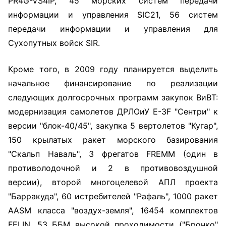
PR4G-VS4IP, 45 морских систем передачи
информации и управления SIC21, 56 систем
передачи информации и управления для
Сухопутных войск SIR.
Кроме того, в 2009 году планируется выделить
начальное финансирование по реализации
следующих долгосрочных программ закупок ВиВТ:
модернизация самолетов ДРЛОиУ E-3F "Сентри" к
версии "блок-40/45", закупка 5 вертолетов "Кугар",
150 крылатых ракет морского базирования
"Скальп Наваль", 3 фрегатов FREMM (один в
противолодочной и 2 в противовоздушной
версии), второй многоцелевой АПЛ проекта
"Барракуда", 60 истребителей "Рафаль", 1000 ракет
AASM класса "воздух-земля", 16454 комплектов
FELIN, 53 ББМ высокой проходимости ("Бронко"