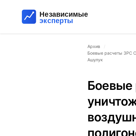
Архив
Боевые расчеты ЗРС С
Ашулук
Боевые 
уничтож
воздушн
полигон