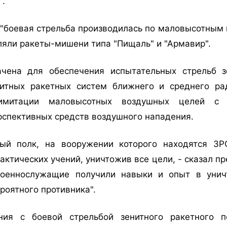
".
о "боевая стрельба производилась по маловысотным
ляли ракеты-мишени типа "Пищаль" и "Армавир".
ачена для обеспечения испытательных стрельб з
итных ракетных систем ближнего и среднего ра
митации маловысотных воздушных целей с х
рспективных средств воздушного нападения.
ный полк, на вооружении которого находятся ЗР
актических учений, уничтожив все цели, - сказал пр
военнослужащие получили навыки и опыт в унич
роятного противника".
ения с боевой стрельбой зенитного ракетного п