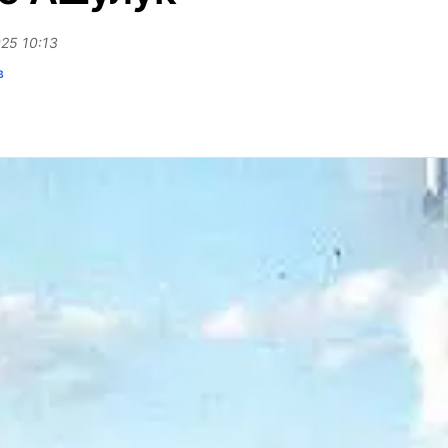
25 10:13
в