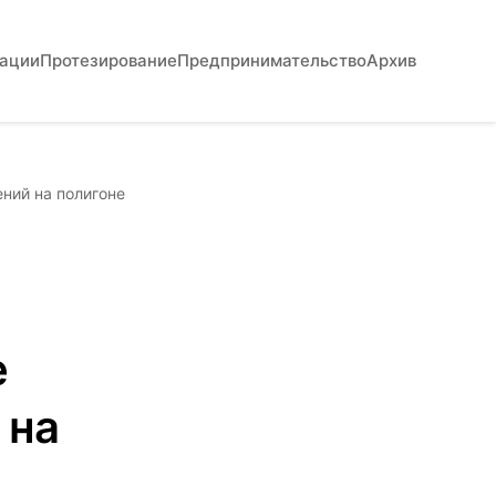
вации
Протезирование
Предпринимательство
Архив
ний на полигоне
е
 на