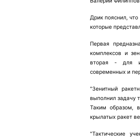
Валерий Филиппов
Дрик пояснил, чт
которые представ
Первая предназн
комплексов и зен
вторая - для и
современных и пе
"Зенитный ракет
выполнил задачу т
Таким образом, 
крылатых ракет ве
"Тактические уч