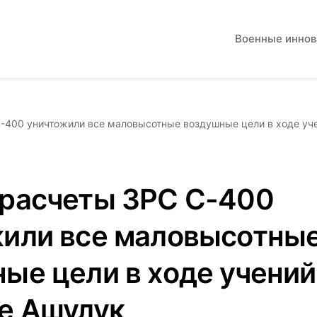
Военные инно
-400 уничтожили все маловысотные воздушные цели в ходе уче
расчеты ЗРС С-400
или все маловысотны
ые цели в ходе учений
е Ашулук