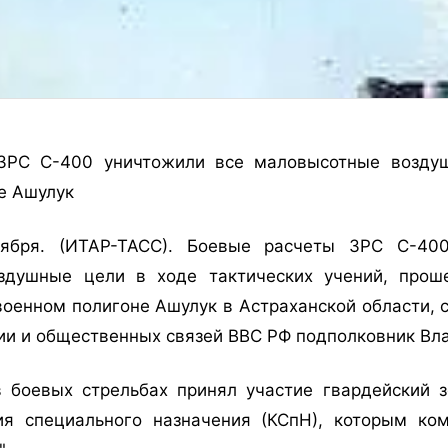
ЗРС С-400 уничтожили все маловысотные возду
е Ашулук
ября. (ИТАР-ТАСС). Боевые расчеты ЗРС С-40
здушные цели в ходе тактических учений, прош
военном полигоне Ашулук в Астраханской области, 
и и общественных связей ВВС РФ подполковник Вл
в боевых стрельбах принял участие гвардейский 
я специального назначения (КСпН), которым ко