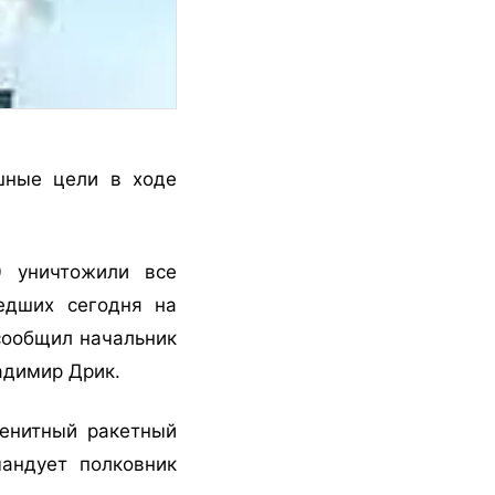
шные цели в ходе
0 уничтожили все
едших сегодня на
сообщил начальник
адимир Дрик.
зенитный ракетный
мандует полковник