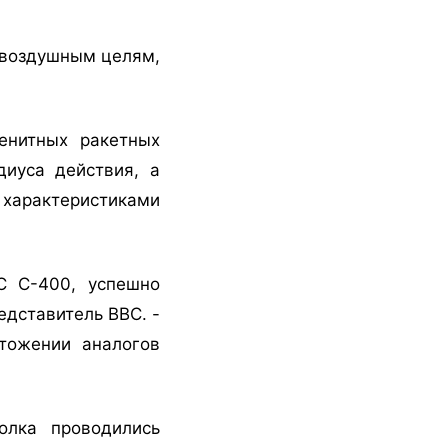
 воздушным целям,
енитных ракетных
диуса действия, а
арактеристиками
С С-400, успешно
едставитель ВВС. -
тожении аналогов
олка проводились