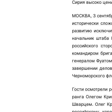
Сирия высоко цени
МОСКВА, 3 сентябр
исторически слож
развитию исключи
начальник штаба
российского стор
командиром бриг
генералом Фуатом
завершении делов
Черноморского фл
Гости осмотрели р
ранга Олегом Кри
Шварцем. Олег Кр
российскому кор