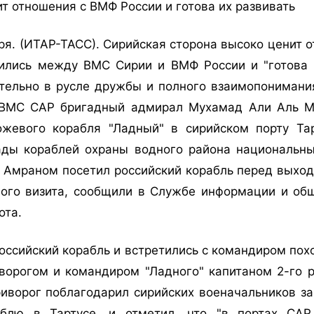
т отношения с ВМФ России и готова их развивать
я. (ИТАР-ТАСС). Сирийская сторона высоко ценит 
ились между ВМС Сирии и ВМФ России и "готова
тельно в русле дружбы и полного взаимопонимания
 ВМС САР бригадный адмирал Мухамад Али Аль Му
ожевого корабля "Ладный" в сирийском порту Та
ады кораблей охраны водного района национальн
 Амраном посетил российский корабль перед выходо
ого визита, сообщили в Службе информации и об
ота.
оссийский корабль и встретились с командиром пох
ворогом и командиром "Ладного" капитаном 2-го 
иворог поблагодарил сирийских военачальников за
аблю в Тартусе, и отметил, что "в портах САР