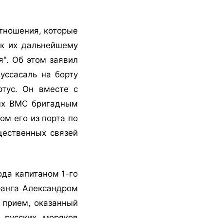
отношения, которые
 к их дальнейшему
". Об этом заявил
ссасаль на борту
ртус. Он вместе с
ых ВМС бригадным
м его из порта по
щественных связей
ода капитаном 1-го
ранга Александром
 прием, оказанный
 русских моряков