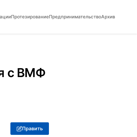
вации
Протезирование
Предпринимательство
Архив
я с ВМФ
Править